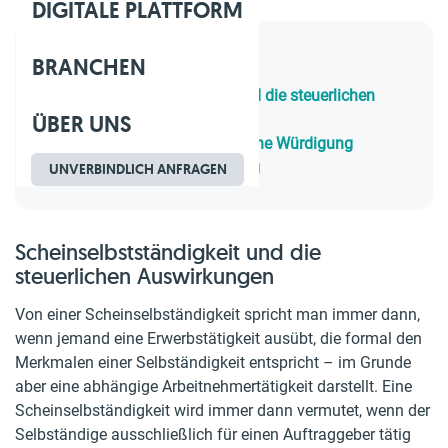
DIGITALE PLATTFORM
BRANCHEN
Inhaltsverzeichnis
1.
Scheinselbstständigkeit und die steuerlichen
ÜBER UNS
Auswirkungen
2.
Sozialversicherungsrechtliche Würdigung
3.
Arbeitsrechtliche Würdigung
UNVERBINDLICH ANFRAGEN
Scheinselbstständigkeit und die
steuerlichen Auswirkungen
Von einer Scheinselbständigkeit spricht man immer dann,
wenn jemand eine Erwerbstätigkeit ausübt, die formal den
Merkmalen einer Selbständigkeit entspricht – im Grunde
aber eine abhängige Arbeitnehmertätigkeit darstellt. Eine
Scheinselbständigkeit wird immer dann vermutet, wenn der
Selbständige ausschließlich für einen Auftraggeber tätig