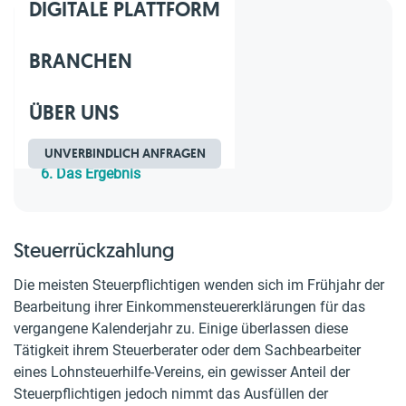
DIGITALE PLATTFORM
Inhaltsverzeichnis
BRANCHEN
1.
Steuerrückzahlung
2.
Die Lohnsteuer
ÜBER UNS
3.
Wichtige Faktoren
4.
Die Ausgaben
5.
Die Berechnung
UNVERBINDLICH ANFRAGEN
6.
Das Ergebnis
Steuerrückzahlung
Die meisten Steuerpflichtigen wenden sich im Frühjahr der
Bearbeitung ihrer Einkommensteuererklärungen für das
vergangene Kalenderjahr zu. Einige überlassen diese
Tätigkeit ihrem Steuerberater oder dem Sachbearbeiter
eines Lohnsteuerhilfe-Vereins, ein gewisser Anteil der
Steuerpflichtigen jedoch nimmt das Ausfüllen der