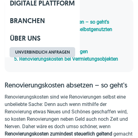
DIGITALE PLATTFORM
Inhaltsverzeichnis
BRANCHEN
1.
Renovierungskosten absetzen – so geht's
2.
Renovierungskosten in der selbstgenutzten
ÜBER UNS
Wohnung
3.
Handwerkerleistungen
4.
Außergewöhnliche Belastungen
UNVERBINDLICH ANFRAGEN
5.
Renovierungskosten bei Vermietungsobjekten
Renovierungskosten absetzen – so geht's
Renovierungskosten sind wie Renovierungen selbst eine
unbeliebte Sache: Denn auch wenn mithilfe der
Renovierung etwas Neues und Schönes geschaffen wird,
so kosten Renovierungen neben Geld auch noch Zeit und
Nerven. Daher wäre es doch umso schöner, wenn
Renovierungskosten zumindest steuerlich geltend
gemacht