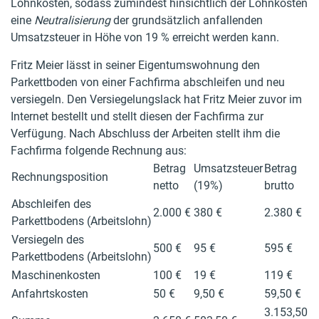
Lohnkosten, sodass zumindest hinsichtlich der Lohnkosten
eine
Neutralisierung
der grundsätzlich anfallenden
Umsatzsteuer in Höhe von 19 % erreicht werden kann.
Fritz Meier lässt in seiner Eigentumswohnung den
Parkettboden von einer Fachfirma abschleifen und neu
versiegeln. Den Versiegelungslack hat Fritz Meier zuvor im
Internet bestellt und stellt diesen der Fachfirma zur
Verfügung. Nach Abschluss der Arbeiten stellt ihm die
Fachfirma folgende Rechnung aus:
Betrag
Umsatzsteuer
Betrag
Rechnungsposition
netto
(19%)
brutto
Abschleifen des
2.000 €
380 €
2.380 €
Parkettbodens (Arbeitslohn)
Versiegeln des
500 €
95 €
595 €
Parkettbodens (Arbeitslohn)
Maschinenkosten
100 €
19 €
119 €
Anfahrtskosten
50 €
9,50 €
59,50 €
3.153,50