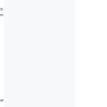
ch
em
er