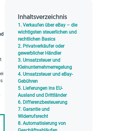
Inhaltsverzeichnis
1.
Verkaufen über eBay – die
wichtigsten steuerlichen und
nd
rechtlichen Basics
2.
Privatverkäufer oder
gewerblicher Händler
t
3.
Umsatzsteuer und
Kleinunternehmerregelung
ei
4.
Umsatzsteuer und eBay-
ls
Gebühren
5.
Lieferungen ins EU-
s
Ausland und Drittländer
6.
Differenzbesteuerung
7.
Garantie und
Widerrufsrecht
8.
Automatisierung von
Geschäftsabläufen