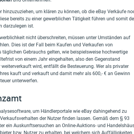
ter hinzuzuziehen, um klären zu können, ob die eBay Verkäufe no
iese bereits zu einer gewerblichen Tätigkeit führen und somit d
 darzulegen ist.
ewerblichkeit nicht überschreiten, müssen unter Umständen auf
len. Dies ist der Fall beim Kaufen und Verkaufen von
 täglichen Gebrauchs gelten, wie beispielsweise hochwertige
tefrist von einem Jahr eingehalten, also den Gegenstand
eiterverkauft wird, entfällt die Besteuerung. Wer als privater
ahres kauft und verkauft und damit mehr als 600,- € an Gewinn
teuer unterwerfen.
anzamt
nalysesoftware, um Händlerportale wie eBay dahingehend zu
 Verkaufsverhalten der Nutzer finden lassen. Gemäß dem § 93
r ein Auskunftsersuchen an Online-Auktions- und Handelshäus
ieter bzw. Nutzer zu erhalten, bei welchem sich Auffälligkeiten