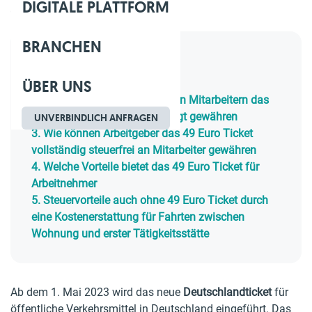
DIGITALE PLATTFORM
Geschätzte Lesezeit: 5 Min.
BRANCHEN
Inhaltsverzeichnis
ÜBER UNS
1.
Was ist das 49 Euro Ticket
2.
Wie können Arbeitgeber ihren Mitarbeitern das
49 Euro Ticket steuerbegünstigt gewähren
UNVERBINDLICH ANFRAGEN
3.
Wie können Arbeitgeber das 49 Euro Ticket
vollständig steuerfrei an Mitarbeiter gewähren
4.
Welche Vorteile bietet das 49 Euro Ticket für
Arbeitnehmer
5.
Steuervorteile auch ohne 49 Euro Ticket durch
eine Kostenerstattung für Fahrten zwischen
Wohnung und erster Tätigkeitsstätte
Ab dem 1. Mai 2023 wird das neue
Deutschlandticket
für
öffentliche Verkehrsmittel in Deutschland eingeführt. Das