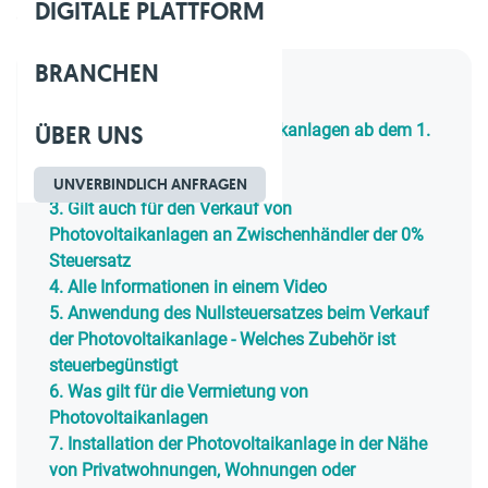
DIGITALE PLATTFORM
Geschätzte Lesezeit: 8 Min.
BRANCHEN
Inhaltsverzeichnis
ÜBER UNS
1.
Änderungen für Photovoltaikanlagen ab dem 1.
Januar 2023
2.
Offene Fragen
UNVERBINDLICH ANFRAGEN
3.
Gilt auch für den Verkauf von
Photovoltaikanlagen an Zwischenhändler der 0%
Steuersatz
4.
Alle Informationen in einem Video
5.
Anwendung des Nullsteuersatzes beim Verkauf
der Photovoltaikanlage - Welches Zubehör ist
steuerbegünstigt
6.
Was gilt für die Vermietung von
Photovoltaikanlagen
7.
Installation der Photovoltaikanlage in der Nähe
von Privatwohnungen, Wohnungen oder