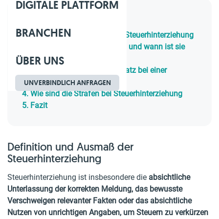
DIGITALE PLATTFORM
Inhaltsverzeichnis
BRANCHEN
1.
Definition und Ausmaß der Steuerhinterziehung
2.
Was ist Steuerhinterziehung und wann ist sie
ÜBER UNS
strafbar
3.
Welche Rolle spielt der Vorsatz bei einer
Steuerhinterziehung
UNVERBINDLICH ANFRAGEN
4.
Wie sind die Strafen bei Steuerhinterziehung
5.
Fazit
Definition und Ausmaß der
Steuerhinterziehung
Steuerhinterziehung ist insbesondere die
absichtliche
Unterlassung der korrekten Meldung, das bewusste
Verschweigen relevanter Fakten oder das absichtliche
Nutzen von unrichtigen Angaben, um Steuern zu verkürzen