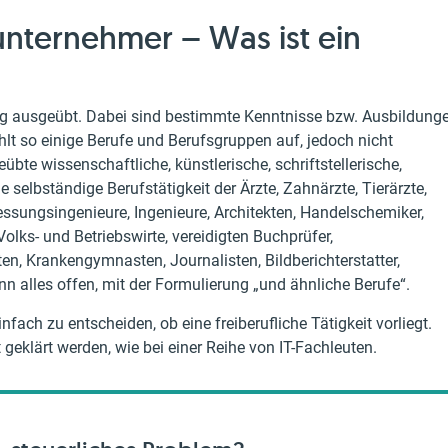
nunternehmer – Was ist ein
ndig ausgeübt. Dabei sind bestimmte Kenntnisse bzw. Ausbildung
lt so einige Berufe und Berufsgruppen auf, jedoch nicht
bte wissenschaftliche, künstlerische, schriftstellerische,
ie selbständige Berufstätigkeit der Ärzte, Zahnärzte, Tierärzte,
ssungsingenieure, Ingenieure, Architekten, Handelschemiker,
Volks- und Betriebswirte, vereidigten Buchprüfer,
ten, Krankengymnasten, Journalisten, Bildberichterstatter,
nn alles offen, mit der Formulierung „und ähnliche Berufe“.
fach zu entscheiden, ob eine freiberufliche Tätigkeit vorliegt.
geklärt werden, wie bei einer Reihe von IT-Fachleuten.