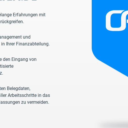
elange Erfahrungen mit
ückgreifen.
smanagement und
in Ihrer Finanzabteilung.
ie den Eingang von
isierte
z.
ten Belegdaten,
er Arbeitsschritte in das
fassungen zu vermeiden.