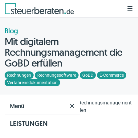
☰
Blog
Mit digitalem
Rechnungsmanagement die
GoBD erfüllen
Rechnungen
Rechnungssoftware
GoBD
E-Commerce
Verfahrensdokumentation
Home
Blog
Mit digitalem Rechnungsmanagement
✕
Menü
die GoBD erfüllen
LEISTUNGEN
Geschätzte Lesezeit: 3 Min.