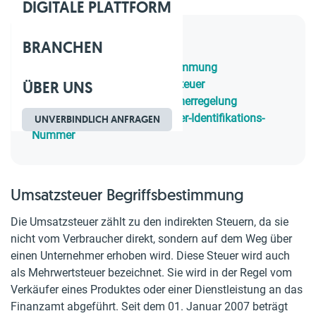
DIGITALE PLATTFORM
BRANCHEN
Inhaltsverzeichnis
1.
Umsatzsteuer Begriffsbestimmung
ÜBER UNS
2.
Wann entsteht die Umsatzsteuer
3.
Was ist eine Kleinunternehmerregelung
4.
Wer vergibt die Umsatzsteuer-Identifikations-
UNVERBINDLICH ANFRAGEN
Nummer
Umsatzsteuer Begriffsbestimmung
Die Umsatzsteuer zählt zu den indirekten Steuern, da sie
nicht vom Verbraucher direkt, sondern auf dem Weg über
einen Unternehmer erhoben wird. Diese Steuer wird auch
als Mehrwertsteuer bezeichnet. Sie wird in der Regel vom
Verkäufer eines Produktes oder einer Dienstleistung an das
Finanzamt abgeführt. Seit dem 01. Januar 2007 beträgt