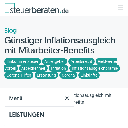
☰
Blog
Günstiger Inflationsausgleich
mit Mitarbeiter-Benefits
Einkommensteuer
Arbeitgeber
Arbeitsrecht
Geldwerter
Vorteil
Arbeitnehmer
Inflation
Inflationsausgleichprämie
Corona-Hilfen
Erstattung
Corona
Einkünfte
Home
Blog
Günstiger Inflationsausgleich mit
✕
Menü
Mitarbeiter-Benefits
LEISTUNGEN
Geschätzte Lesezeit: 5 Min.