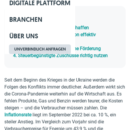
DIGITALE PLATTFORM
BRANCHEN
Inhaltsverzeichnis
1.
Einen Inflationsausgleich schaffen
ÜBER UNS
2.
Wie Unternehmen die Inflation effektiv
ausgleichen können
3.
Wie funktioniert die staatliche Förderung
UNVERBINDLICH ANFRAGEN
4.
Steuerbegünstigte Zuschüsse richtig nutzen
Seit dem Beginn des Krieges in der Ukraine werden die
Folgen des Konflikts immer deutlicher. Außerdem wirkt sich
die Corona-Pandemie weiterhin auf die Wirtschaft aus. Es
fehlen Produkte, Gas und Benzin werden teurer, die Kosten
steigen – und die Verbraucher müssen zahlen. Die
Inflationsrate
liegt im September 2022 bei ca. 10 %, ein
steiler Anstieg. Im Vergleich zum Vorjahr sind die
Verbraucherpreise für Energie um 43,9 % und die