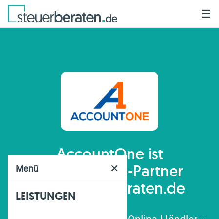
☰
AccountOne
ist
Schnittstellen-Partner
✕
Menü
von steuerberaten.de
LEISTUNGEN