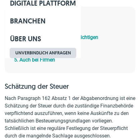
DIGITALE PLATTFORM
BRANCHEN
Inhaltsverzeichnis
1.
Schätzung der Steuer
ÜBER UNS
2.
Versäumnisse des Steuerpflichtigen
3.
Grundlage
4.
Rechtsmittel einlegen
UNVERBINDLICH ANFRAGEN
5.
Auch bei Firmen
Schätzung der Steuer
Nach Paragraph 162 Absatz 1 der Abgabenordnung ist eine
Schätzung der Steuer durch die zuständige Finanzbehörde
verpflichtend auszuführen, wenn keine Auskünfte zu den
tatsächlichen Besteuerungsgrundlagen vorliegen.
Schließlich ist eine reguläre Festlegung der Steuerpflicht
durch die mangelnde Sachlage ausgeschlossen.