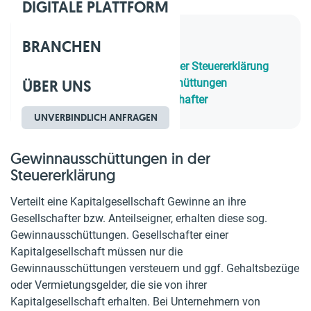
DIGITALE PLATTFORM
BRANCHEN
Inhaltsverzeichnis
1.
Gewinnausschüttungen in der Steuererklärung
ÜBER UNS
2.
Verschiedene Gewinnausschüttungen
3.
Versteuerung beim Gesellschafter
UNVERBINDLICH ANFRAGEN
Gewinnausschüttungen in der
Steuererklärung
Verteilt eine Kapitalgesellschaft Gewinne an ihre
Gesellschafter bzw. Anteilseigner, erhalten diese sog.
Gewinnausschüttungen. Gesellschafter einer
Kapitalgesellschaft müssen nur die
Gewinnausschüttungen versteuern und ggf. Gehaltsbezüge
oder Vermietungsgelder, die sie von ihrer
Kapitalgesellschaft erhalten. Bei Unternehmern von