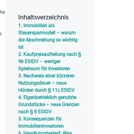
ihe
Inhaltsverzeichnis
1.
Immobilien als
Steuersparmodell – warum
e
die Abschreibung so wichtig
ist
2.
Kaufpreisaufteilung nach §
9b EStDV – weniger
Spielraum für Investoren
3.
Nachweis einer kürzeren
Nutzungsdauer – neue
Hürden durch § 11c EStDV
4.
Eigenbetrieblich genutzte
Grundstücke – neue Grenzen
nach § 8 EStDV
5.
Konsequenzen für
Immobilieninvestoren
6.
Handlungsbedarf: Was