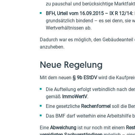
zu pauschal und berücksichtige Marktfak
BFH, Urteil vom 16.09.2015 – IX R 12/14:
grundsätzlich bindend – es sei denn, sie 
Wertverhältnissen ab.
Dadurch war es möglich, den Gebäudeanteil 
anzuheben.
Neue Regelung
Mit dem neuen
§ 9b EStDV
wird die Kaufprei
Die Aufteilung erfolgt verbindlich nach 
gemäß
ImmoWertV
.
Eine gesetzliche
Rechenformel
soll die Be
Das BMF darf weiterhin eine Arbeitshilfe be
Eine
Abweichung
ist nur noch mit einem
Rest
vereidigten Sachverständigen
möglich – eins