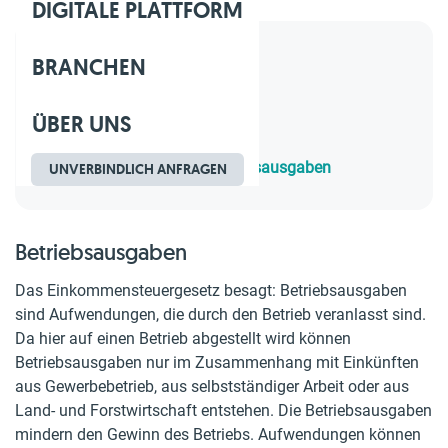
DIGITALE PLATTFORM
BRANCHEN
Inhaltsverzeichnis
1.
Betriebsausgaben
ÜBER UNS
2.
Abgrenzung
3.
Zeitlicher Rahmen
4.
Nicht abzugsfähige Betriebsausgaben
UNVERBINDLICH ANFRAGEN
Betriebsausgaben
Das Einkommensteuergesetz besagt: Betriebsausgaben
sind Aufwendungen, die durch den Betrieb veranlasst sind.
Da hier auf einen Betrieb abgestellt wird können
Betriebsausgaben nur im Zusammenhang mit Einkünften
aus Gewerbebetrieb, aus selbstständiger Arbeit oder aus
Land- und Forstwirtschaft entstehen. Die Betriebsausgaben
mindern den Gewinn des Betriebs. Aufwendungen können