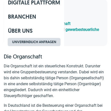
DIGITALE PLATTFORM
Inhaltsverzeichnis
BRANCHEN
1.
Die Organschaft
2.
Umsatzsteuerliche Organschaft
ÜBER UNS
3.
Körperschaftsteuerliche und gewerbesteuerliche
Organschaft
UNVERBINDLICH ANFRAGEN
Die Organschaft
Die Organschaft ist ein steuerliches Konstrukt. Darunter
wird eine Gruppenbesteuerung verstanden. Dabei wird ein
bis dahin selbstständig tätige Person (Organgesellschaft)
in eine andere selbstständig tätige Person (Organträger)
eingegliedert. Dadurch wird ein einheitlicher
Steuerpflichtiger geschaffen.
In Deutschland ist die Besteuerung einer Organschaft bei