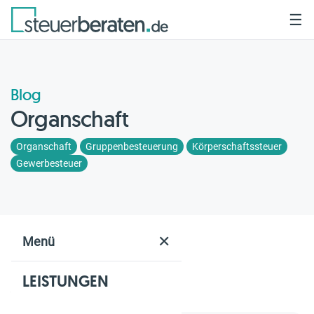
☰
Blog
Organschaft
Organschaft
Gruppenbesteuerung
Körperschaftssteuer
Gewerbesteuer
Home
Blog
Organschaft
✕
Menü
LEISTUNGEN
Geschätzte Lesezeit: 2 Min.