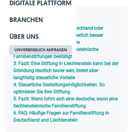
DIGITALE PLATTFORM
BRANCHEN
Inhaltsverzeichnis
1.
Familienstiftung 2025: Deutschland oder
ÜBER UNS
Liechtenstein – welche ist steuerlich besser
2.
EuGH-Urteil C-142/24: Höhere
Schenkungssteuer für Liechtensteinische
UNVERBINDLICH ANFRAGEN
Familienstiftungen bestätigt
3.
Fazit: Eine Stiftung in Liechtenstein kann bei der
Gründung deutlich teurer sein, bietet aber
langfristig steuerliche Vorteile
4.
Steuerliche Gestaltungsmöglichkeiten: So
optimieren Sie Ihre Stiftung
5.
Fazit: Wann lohnt sich eine deutsche, wann eine
liechtensteinische Familienstiftung
6.
FAQ: Häufige Fragen zur Familienstiftung in
Deutschland und Liechtenstein