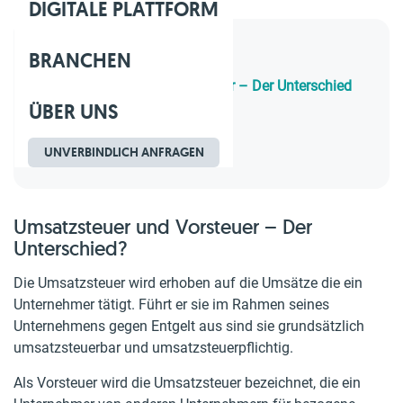
DIGITALE PLATTFORM
BRANCHEN
Inhaltsverzeichnis
1.
Umsatzsteuer und Vorsteuer – Der Unterschied
ÜBER UNS
2.
Umsatzsteuer
3.
Vorsteuer
4.
Beispiel
UNVERBINDLICH ANFRAGEN
Umsatzsteuer und Vorsteuer – Der
Unterschied?
Die Umsatzsteuer wird erhoben auf die Umsätze die ein
Unternehmer tätigt. Führt er sie im Rahmen seines
Unternehmens gegen Entgelt aus sind sie grundsätzlich
umsatzsteuerbar und umsatzsteuerpflichtig.
Als Vorsteuer wird die Umsatzsteuer bezeichnet, die ein