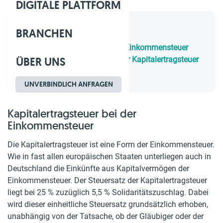
DIGITALE PLATTFORM
BRANCHEN
Inhaltsverzeichnis
1.
Kapitalertragsteuer bei der Einkommensteuer
ÜBER UNS
2.
Automatischer Einbehalt der Kapitalertragsteuer
3.
Freistellungsauftrag
UNVERBINDLICH ANFRAGEN
Kapitalertragsteuer bei der
Einkommensteuer
Die Kapitalertragsteuer ist eine Form der Einkommensteuer.
Wie in fast allen europäischen Staaten unterliegen auch in
Deutschland die Einkünfte aus Kapitalvermögen der
Einkommensteuer. Der Steuersatz der Kapitalertragsteuer
liegt bei 25 % zuzüglich 5,5 % Solidaritätszuschlag. Dabei
wird dieser einheitliche Steuersatz grundsätzlich erhoben,
unabhängig von der Tatsache, ob der Gläubiger oder der