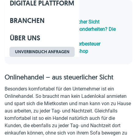
DIGITALE PLATTFORM
Inhaltsverzeichnis
BRANCHEN
1.
Onlinehandel – aus steuerlicher Sicht
2.
Doch gibt es steuerliche Besonderheiten? Die
ÜBER UNS
Eröffnung
3.
Einkommensteuer und Gewerbesteuer
4.
Umsatzsteuer beim Online Shop
UNVERBINDLICH ANFRAGEN
Onlinehandel – aus steuerlicher Sicht
Besonders komfortabel für den Unternehmer ist ein
Onlinehandel. So braucht man kein Ladenlokal anmieten
und spart sich die Mietkosten und man kann von zu Hause
aus arbeiten, zu jeder Tag- und Nachtzeit. Gleichfalls
komfortabel ist so ein Handel natürlich auch für die
Kunden, die ebenfalls zu jeder Tag- und Nachtzeit dort
einkaufen können, ohne sich von ihrem Sofa bewegen zu