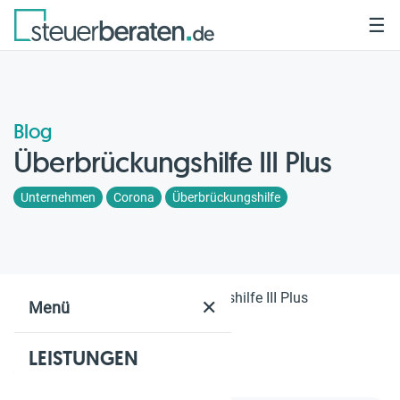
☰
Blog
Überbrückungshilfe III Plus
Unternehmen
Corona
Überbrückungshilfe
Home
Blog
Überbrückungshilfe III Plus
✕
Menü
LEISTUNGEN
Geschätzte Lesezeit: 2 Min.