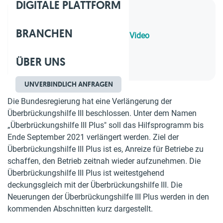
DIGITALE PLATTFORM
Inhaltsverzeichnis
BRANCHEN
1.
Alle Informationen in einem Video
2.
Personalkostenhilfe
ÜBER UNS
3.
Erhöhung der Neustarthilfe
UNVERBINDLICH ANFRAGEN
Die Bundesregierung hat eine Verlängerung der
Überbrückungshilfe III beschlossen. Unter dem Namen
„Überbrückungshilfe III Plus" soll das Hilfsprogramm bis
Ende September 2021 verlängert werden. Ziel der
Überbrückungshilfe III Plus ist es, Anreize für Betriebe zu
schaffen, den Betrieb zeitnah wieder aufzunehmen. Die
Überbrückungshilfe III Plus ist weitestgehend
deckungsgleich mit der Überbrückungshilfe III. Die
Neuerungen der Überbrückungshilfe III Plus werden in den
kommenden Abschnitten kurz dargestellt.