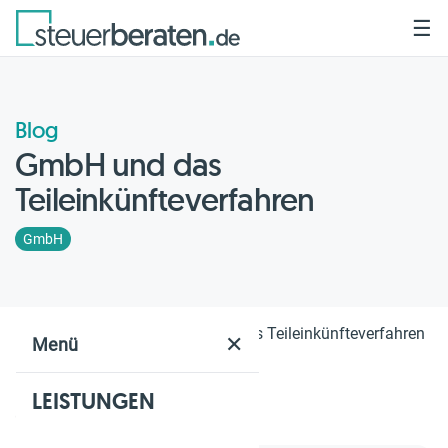
☰
Blog
GmbH und das
Teileinkünfteverfahren
GmbH
Home
Blog
GmbH und das Teileinkünfteverfahren
✕
Menü
LEISTUNGEN
Geschätzte Lesezeit: 3 Min.