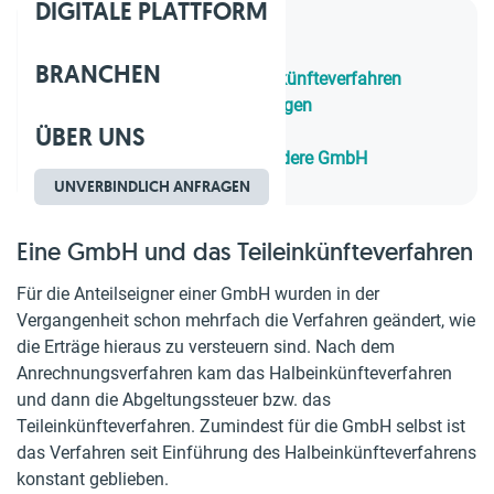
DIGITALE PLATTFORM
Inhaltsverzeichnis
BRANCHEN
1.
Eine GmbH und das Teileinkünfteverfahren
2.
Einkünfte aus Kapitalvermögen
ÜBER UNS
3.
Teileinkünfteverfahren
4.
Ausschüttungen an eine andere GmbH
UNVERBINDLICH ANFRAGEN
Eine GmbH und das Teileinkünfteverfahren
Für die Anteilseigner einer GmbH wurden in der
Vergangenheit schon mehrfach die Verfahren geändert, wie
die Erträge hieraus zu versteuern sind. Nach dem
Anrechnungsverfahren kam das Halbeinkünfteverfahren
und dann die Abgeltungssteuer bzw. das
Teileinkünfteverfahren. Zumindest für die GmbH selbst ist
das Verfahren seit Einführung des Halbeinkünfteverfahrens
konstant geblieben.