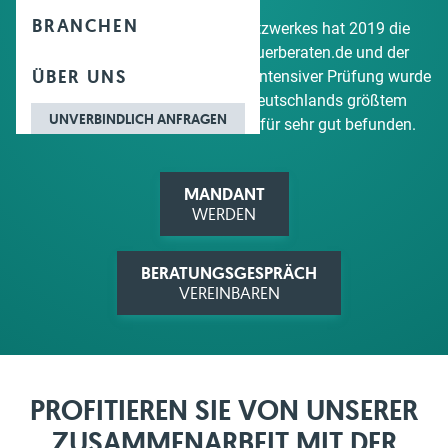
BRANCHEN
Im Rahmen unseres Partner-Netzwerkes hat 2019 die
Zusammenarbeit zwischen steuerberaten.de und der
ÜBER UNS
Deutschen Bank begonnen. Nach intensiver Prüfung wurde
unser Netzwerk-Konzept von Deutschlands größtem
UNVERBINDLICH ANFRAGEN
Kreditinstitut abgenommen und für sehr gut befunden.
MANDANT
WERDEN
BERATUNGSGESPRÄCH
VEREINBAREN
PROFITIEREN SIE VON UNSERER
ZUSAMMENARBEIT MIT DER