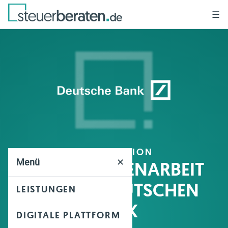
☰
KOOPERATION
Menü
✕
IN ZUSAMMENARBEIT
MIT DER DEUTSCHEN
LEISTUNGEN
BANK
DIGITALE PLATTFORM