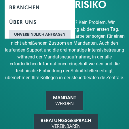
GERINGEN RISIKO
BRANCHEN
ÜBER UNS
Ihnen fehlen noch Mandanten? Kein Problem. Wir
kümmern uns um eine Auslastung ab dem ersten Tag.
UNVERBINDLICH ANFRAGEN
Unsere Marketing- und Vertriebsmitarbeiter sorgen für einen
nicht abreißenden Zustrom an Mandanten. Auch den
laufenden Support und die dreimonatige Intensivbetreuung
während der Mandatsneuaufnahme, in der alle
erforderlichen Informationen eingeholt werden und die
technische Einbindung der Schnittstellen erfolgt,
übernehmen Ihre Kollegen in der steuerberaten.de-Zentrale.
MANDANT
WERDEN
BERATUNGSGESPRÄCH
VEREINBAREN