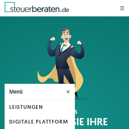
☰
Menü
✕
LEISTUNGEN
GRUND 5
BETREUEN SIE IHRE
DIGITALE PLATTFORM