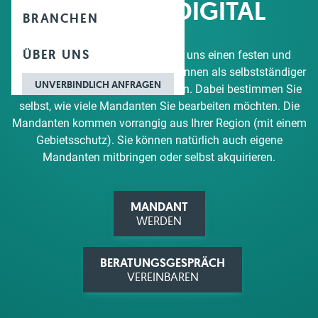
MANDATE DIGITAL
BRANCHEN
ÜBER UNS
Von Beginn an erhalten Sie von uns einen festen und
eigenen Mandantenstamm und können als selbstständiger
UNVERBINDLICH ANFRAGEN
Unternehmer sofort Geld verdienen. Dabei bestimmen Sie
selbst, wie viele Mandanten Sie bearbeiten möchten. Die
Mandanten kommen vorrangig aus Ihrer Region (mit einem
Gebietsschutz). Sie können natürlich auch eigene
Mandanten mitbringen oder selbst akquirieren.
MANDANT
WERDEN
BERATUNGSGESPRÄCH
VEREINBAREN