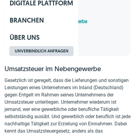
DIGITALE PLATTFORM
Inhaltsverzeichnis
BRANCHEN
1.
Umsatzsteuer im Nebengewerbe
2.
Nebenbei
ÜBER UNS
3.
Kleinunternehmer
4.
Mehrere Unternehmen
UNVERBINDLICH ANFRAGEN
Umsatzsteuer im Nebengewerbe
Gesetzlich ist geregelt, dass die Lieferungen und sonstigen
Leistungen eines Unternehmers im Inland (Deutschland)
gegen Entgelt im Rahmen seines Unternehmens der
Umsatzsteuer unterliegen. Unternehmer wiederum ist
jemand, wer eine gewerbliche oder berufliche Tätigkeit
selbstständig ausübt. Und gewerblich oder beruflich ist jede
nachhaltige Tätigkeit zur Erzielung von Einnahmen. Dabei
kennt das Umsatzsteuergesetz, anders als das