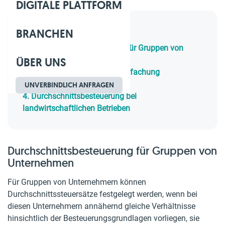
DIGITALE PLATTFORM
BRANCHEN
Inhaltsverzeichnis
1.
Durchschnittsbesteuerung für Gruppen von
ÜBER UNS
Unternehmen
2.
Grundgedanke ist die Vereinfachung
3.
Die konkreten Werte
UNVERBINDLICH ANFRAGEN
4.
Durchschnittsbesteuerung bei
landwirtschaftlichen Betrieben
Durchschnittsbesteuerung für Gruppen von
Unternehmen
Für Gruppen von Unternehmern können
Durchschnittssteuersätze festgelegt werden, wenn bei
diesen Unternehmern annähernd gleiche Verhältnisse
hinsichtlich der Besteuerungsgrundlagen vorliegen, sie