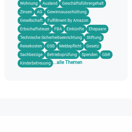
Wohnung
Ausland
Geschäftsführergehalt
Zinsen
AG
Gewinnausschüttung
Gesellschaft
Fulfillment By Amazon
Erbschaftsteuer
FBA
Einkünfte
Ehepaare
Technische Sicherheitseinrichtung
Stiftung
Reisekosten
OSS
Meldepflicht
Gesetz
Sachbezüge
Betriebsprüfung
Spenden
GbR
...
alle Themen
Kinderbetreuung