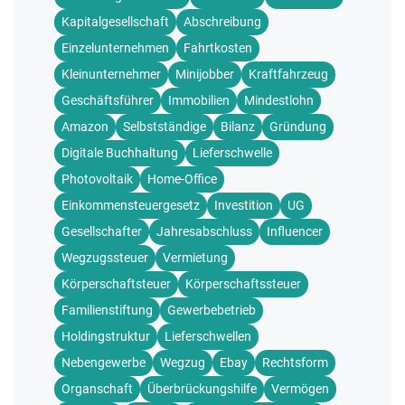
Kapitalgesellschaft
Abschreibung
Einzelunternehmen
Fahrtkosten
Kleinunternehmer
Minijobber
Kraftfahrzeug
Geschäftsführer
Immobilien
Mindestlohn
Amazon
Selbstständige
Bilanz
Gründung
Digitale Buchhaltung
Lieferschwelle
Photovoltaik
Home-Office
Einkommensteuergesetz
Investition
UG
Gesellschafter
Jahresabschluss
Influencer
Wegzugssteuer
Vermietung
Körperschaftsteuer
Körperschaftssteuer
Familienstiftung
Gewerbebetrieb
Holdingstruktur
Lieferschwellen
Nebengewerbe
Wegzug
Ebay
Rechtsform
Organschaft
Überbrückungshilfe
Vermögen