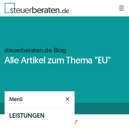
☰
steuerberaten.de Blog
Alle Artikel zum Thema "EU"
✕
Menü
LEISTUNGEN
Home
Blog
Thema
"EU"