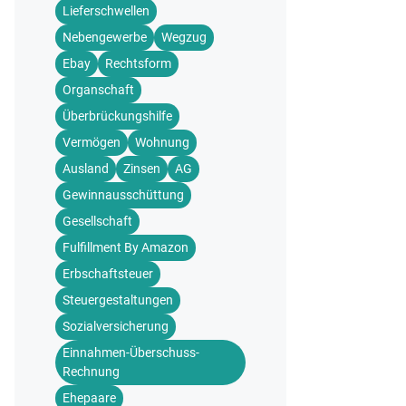
Lieferschwellen
Nebengewerbe
Wegzug
Ebay
Rechtsform
Organschaft
Überbrückungshilfe
Vermögen
Wohnung
Ausland
Zinsen
AG
Gewinnausschüttung
Gesellschaft
Fulfillment By Amazon
Erbschaftsteuer
Steuergestaltungen
Sozialversicherung
Einnahmen-Überschuss-
Rechnung
Ehepaare