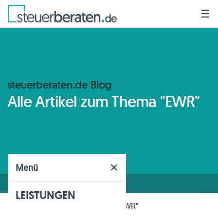
☰
steuerberaten.de Blog
Alle Artikel zum Thema "EWR"
✕
Menü
LEISTUNGEN
Home
Blog
Thema
"EWR"