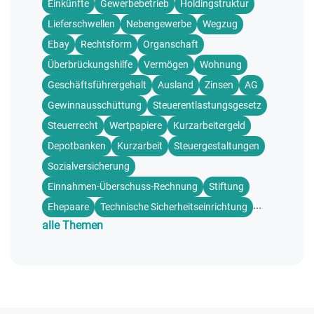
Einkünfte
Gewerbebetrieb
Holdingstruktur
Lieferschwellen
Nebengewerbe
Wegzug
Ebay
Rechtsform
Organschaft
Überbrückungshilfe
Vermögen
Wohnung
Geschäftsführergehalt
Ausland
Zinsen
AG
Gewinnausschüttung
Steuerentlastungsgesetz
Steuerrecht
Wertpapiere
Kurzarbeitergeld
Depotbanken
Kurzarbeit
Steuergestaltungen
Sozialversicherung
Einnahmen-Überschuss-Rechnung
Stiftung
...
Ehepaare
Technische Sicherheitseinrichtung
alle Themen