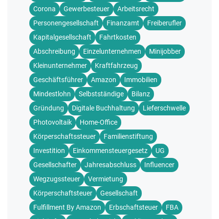
Corona
Gewerbesteuer
Arbeitsrecht
Personengesellschaft
Finanzamt
Freiberufler
Kapitalgesellschaft
Fahrtkosten
Abschreibung
Einzelunternehmen
Minijobber
Kleinunternehmer
Kraftfahrzeug
Geschäftsführer
Amazon
Immobilien
Mindestlohn
Selbstständige
Bilanz
Gründung
Digitale Buchhaltung
Lieferschwelle
Photovoltaik
Home-Office
Körperschaftssteuer
Familienstiftung
Investition
Einkommensteuergesetz
UG
Gesellschafter
Jahresabschluss
Influencer
Wegzugssteuer
Vermietung
Körperschaftsteuer
Gesellschaft
Fulfillment By Amazon
Erbschaftsteuer
FBA