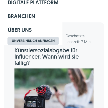
DIGITALE PLATTFORM
BRANCHEN
ÜBER UNS
Dipl.-Kfm. Christian Gebert,
Geschätzte
UNVERBINDLICH ANFRAGEN
erstellt am 22.05.2025
Lesezeit: 7 Min.
Künstlersozialabgabe für
Influencer: Wann wird sie
fällig?