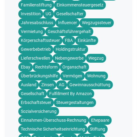
Familienstiftung
Einkommensteuergesetz
Investition
UG
Gesellschafter
Jahresabschluss
Influencer
Wegzugssteuer
Vermietung
Geschäftsführergehalt
Körperschaftssteuer
FBA
Einkünfte
Gewerbebetrieb
Holdingstruktur
Lieferschwellen
Nebengewerbe
Wegzug
Ebay
Rechtsform
Organschaft
Überbrückungshilfe
Vermögen
Wohnung
Ausland
Zinsen
AG
Gewinnausschüttung
Gesellschaft
Fulfillment By Amazon
Erbschaftsteuer
Steuergestaltungen
Sozialversicherung
Einnahmen-Überschuss-Rechnung
Ehepaare
Technische Sicherheitseinrichtung
Stiftung