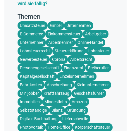
wird sie fällig?
Themen
Umsatzsteuer
GmbH
Unternehmen
E-Commerce
Einkommensteuer
Arbeitgeber
Unternehmer
Arbeitnehmer
Online-Handel
Lohnsteuerrecht
Steuererklärung
Lohnsteuer
Gewerbesteuer
Corona
Arbeitsrecht
Personengesellschaft
Finanzamt
Freiberufler
Kapitalgesellschaft
Einzelunternehmen
Fahrtkosten
Abschreibung
Kleinunternehmer
Minijobber
Kraftfahrzeug
Geschäftsführer
Immobilien
Mindestlohn
Amazon
Selbstständige
Bilanz
Gründung
Digitale Buchhaltung
Lieferschwelle
Photovoltaik
Home-Office
Körperschaftsteuer