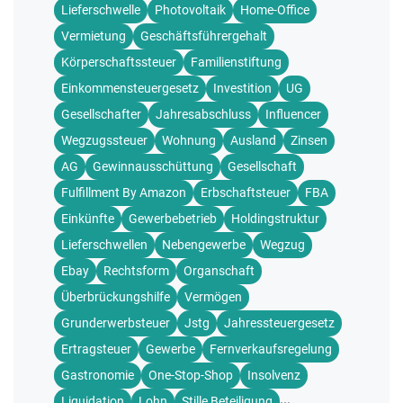
Lieferschwelle
Photovoltaik
Home-Office
Vermietung
Geschäftsführergehalt
Körperschaftssteuer
Familienstiftung
Einkommensteuergesetz
Investition
UG
Gesellschafter
Jahresabschluss
Influencer
Wegzugssteuer
Wohnung
Ausland
Zinsen
AG
Gewinnausschüttung
Gesellschaft
Fulfillment By Amazon
Erbschaftsteuer
FBA
Einkünfte
Gewerbebetrieb
Holdingstruktur
Lieferschwellen
Nebengewerbe
Wegzug
Ebay
Rechtsform
Organschaft
Überbrückungshilfe
Vermögen
Grunderwerbsteuer
Jstg
Jahressteuergesetz
Ertragsteuer
Gewerbe
Fernverkaufsregelung
Gastronomie
One-Stop-Shop
Insolvenz
...
Liquidation
Lohn
Stille Beteiligung