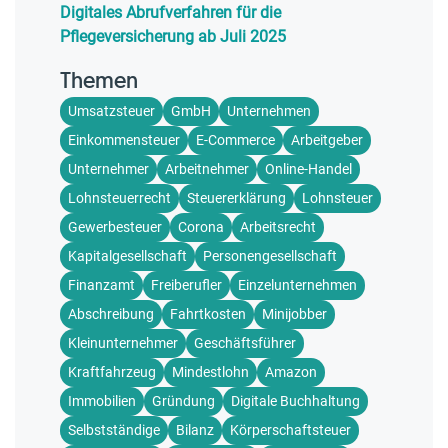
Digitales Abrufverfahren für die
Pflegeversicherung ab Juli 2025
Themen
Umsatzsteuer
GmbH
Unternehmen
Einkommensteuer
E-Commerce
Arbeitgeber
Unternehmer
Arbeitnehmer
Online-Handel
Lohnsteuerrecht
Steuererklärung
Lohnsteuer
Gewerbesteuer
Corona
Arbeitsrecht
Kapitalgesellschaft
Personengesellschaft
Finanzamt
Freiberufler
Einzelunternehmen
Abschreibung
Fahrtkosten
Minijobber
Kleinunternehmer
Geschäftsführer
Kraftfahrzeug
Mindestlohn
Amazon
Immobilien
Gründung
Digitale Buchhaltung
Selbstständige
Bilanz
Körperschaftsteuer