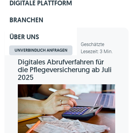
DIGITALE PLATTFORM
BRANCHEN
ÜBER UNS
Dipl.-Kfm. Christian Gebert,
Geschätzte
UNVERBINDLICH ANFRAGEN
erstellt am 01.09.2025
Lesezeit: 3 Min.
Digitales Abrufverfahren für
die Pflegeversicherung ab Juli
2025