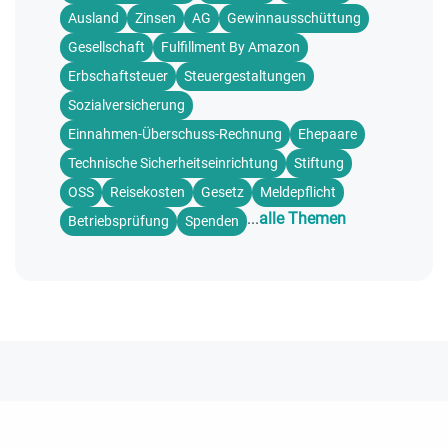
Ausland
Zinsen
AG
Gewinnausschüttung
Gesellschaft
Fulfillment By Amazon
Erbschaftsteuer
Steuergestaltungen
Sozialversicherung
Einnahmen-Überschuss-Rechnung
Ehepaare
Technische Sicherheitseinrichtung
Stiftung
OSS
Reisekosten
Gesetz
Meldepflicht
...
alle Themen
Betriebsprüfung
Spenden