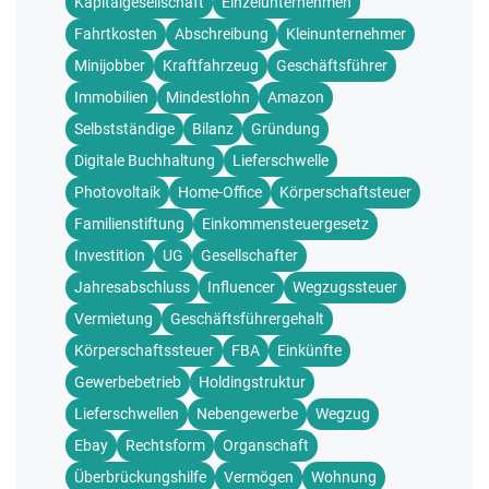
Kapitalgesellschaft
Einzelunternehmen
Fahrtkosten
Abschreibung
Kleinunternehmer
Minijobber
Kraftfahrzeug
Geschäftsführer
Immobilien
Mindestlohn
Amazon
Selbstständige
Bilanz
Gründung
Digitale Buchhaltung
Lieferschwelle
Photovoltaik
Home-Office
Körperschaftsteuer
Familienstiftung
Einkommensteuergesetz
Investition
UG
Gesellschafter
Jahresabschluss
Influencer
Wegzugssteuer
Vermietung
Geschäftsführergehalt
Körperschaftssteuer
FBA
Einkünfte
Gewerbebetrieb
Holdingstruktur
Lieferschwellen
Nebengewerbe
Wegzug
Ebay
Rechtsform
Organschaft
Überbrückungshilfe
Vermögen
Wohnung