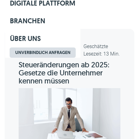
DIGITALE PLATTFORM
BRANCHEN
ÜBER UNS
Dipl.-Kfm. Christian Gebert,
Geschätzte
UNVERBINDLICH ANFRAGEN
erstellt am 01.10.2025
Lesezeit: 13 Min.
Steueränderungen ab 2025:
Gesetze die Unternehmer
kennen müssen