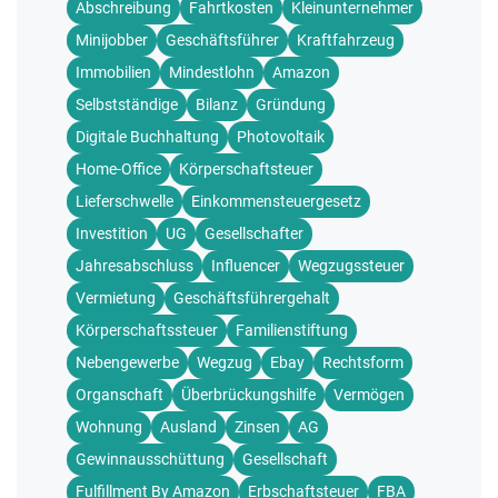
Abschreibung
Fahrtkosten
Kleinunternehmer
Minijobber
Geschäftsführer
Kraftfahrzeug
Immobilien
Mindestlohn
Amazon
Selbstständige
Bilanz
Gründung
Digitale Buchhaltung
Photovoltaik
Home-Office
Körperschaftsteuer
Lieferschwelle
Einkommensteuergesetz
Investition
UG
Gesellschafter
Jahresabschluss
Influencer
Wegzugssteuer
Vermietung
Geschäftsführergehalt
Körperschaftssteuer
Familienstiftung
Nebengewerbe
Wegzug
Ebay
Rechtsform
Organschaft
Überbrückungshilfe
Vermögen
Wohnung
Ausland
Zinsen
AG
Gewinnausschüttung
Gesellschaft
Fulfillment By Amazon
Erbschaftsteuer
FBA