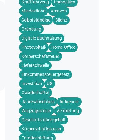
Kraftfahrzeug
Immobilien
Mindestlohn
Amazon
Selbstständige
Bilanz
Gründung
Digitale Buchhaltung
Photovoltaik
Home-Office
Körperschaftsteuer
Lieferschwelle
Einkommensteuergesetz
Investition
UG
Gesellschafter
Jahresabschluss
Influencer
Wegzugssteuer
Vermietung
Geschäftsführergehalt
Körperschaftssteuer
Familienstiftung