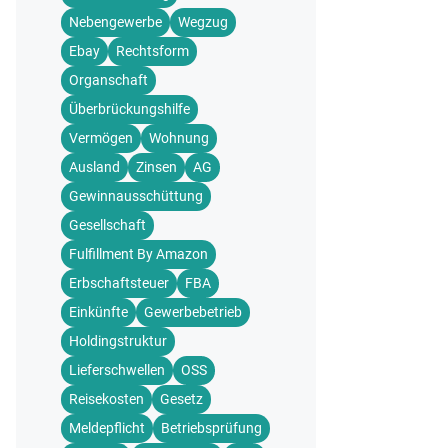
Nebengewerbe
Wegzug
Ebay
Rechtsform
Organschaft
Überbrückungshilfe
Vermögen
Wohnung
Ausland
Zinsen
AG
Gewinnausschüttung
Gesellschaft
Fulfillment By Amazon
Erbschaftsteuer
FBA
Einkünfte
Gewerbebetrieb
Holdingstruktur
Lieferschwellen
OSS
Reisekosten
Gesetz
Meldepflicht
Betriebsprüfung