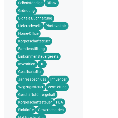
Selbstständige
Bilanz
Gründung
Digitale Buchhaltung
Lieferschwelle
Photovoltaik
Home-Office
Körperschaftsteuer
Familienstiftung
Einkommensteuergesetz
Investition
UG
Gesellschafter
Jahresabschluss
Influencer
Wegzugssteuer
Vermietung
Geschäftsführergehalt
Körperschaftssteuer
FBA
Einkünfte
Gewerbebetrieb
Holdingstruktur