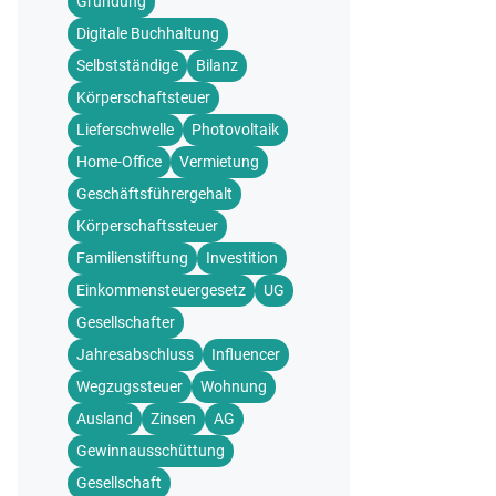
Gründung
Digitale Buchhaltung
Selbstständige
Bilanz
Körperschaftsteuer
Lieferschwelle
Photovoltaik
Home-Office
Vermietung
Geschäftsführergehalt
Körperschaftssteuer
Familienstiftung
Investition
Einkommensteuergesetz
UG
Gesellschafter
Jahresabschluss
Influencer
Wegzugssteuer
Wohnung
Ausland
Zinsen
AG
Gewinnausschüttung
Gesellschaft