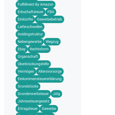
Fulfillment By Amazon
Erbschaftsteuer
FBA
Einkünfte
Gewerbebetrieb
Lieferschwellen
Holdingstruktur
Nebengewerbe
Wegzug
Ebay
Rechtsform
Organschaft
Überbrückungshilfe
Vermögen
Altersvorsorge
Einkommensteuererklärung
Grundstücke
Grunderwerbsteuer
Jstg
Jahressteuergesetz
Ertragsteuer
Gewerbe