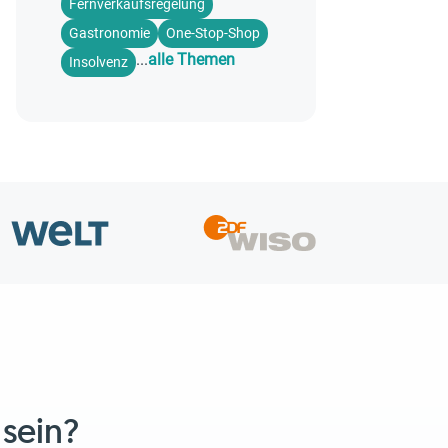
Fernverkaufsregelung
Gastronomie
One-Stop-Shop
...
alle Themen
Insolvenz
 sein?