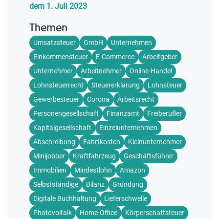
dem 1. Juli 2023
Themen
Umsatzsteuer
GmbH
Unternehmen
Einkommensteuer
E-Commerce
Arbeitgeber
Unternehmer
Arbeitnehmer
Online-Handel
Lohnsteuerrecht
Steuererklärung
Lohnsteuer
Gewerbesteuer
Corona
Arbeitsrecht
Personengesellschaft
Finanzamt
Freiberufler
Kapitalgesellschaft
Einzelunternehmen
Abschreibung
Fahrtkosten
Kleinunternehmer
Minijobber
Kraftfahrzeug
Geschäftsführer
Immobilien
Mindestlohn
Amazon
Selbstständige
Bilanz
Gründung
Digitale Buchhaltung
Lieferschwelle
Photovoltaik
Home-Office
Körperschaftsteuer