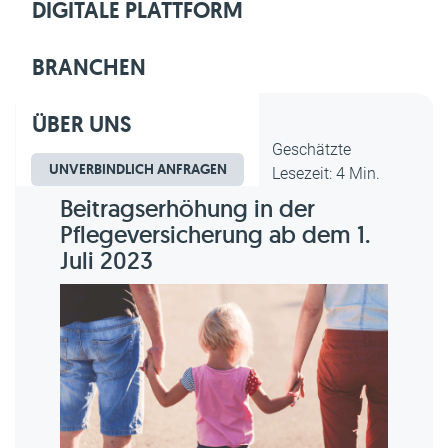
DIGITALE PLATTFORM
BRANCHEN
ÜBER UNS
Dipl.-Kfm. Christian Gebert,
Geschätzte
UNVERBINDLICH ANFRAGEN
erstellt am 25.05.2023
Lesezeit: 4 Min.
Beitragserhöhung in der
Pflegeversicherung ab dem 1.
Juli 2023