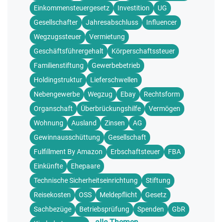
Einkommensteuergesetz
Investition
UG
Gesellschafter
Jahresabschluss
Influencer
Wegzugssteuer
Vermietung
Geschäftsführergehalt
Körperschaftssteuer
Familienstiftung
Gewerbebetrieb
Holdingstruktur
Lieferschwellen
Nebengewerbe
Wegzug
Ebay
Rechtsform
Organschaft
Überbrückungshilfe
Vermögen
Wohnung
Ausland
Zinsen
AG
Gewinnausschüttung
Gesellschaft
Fulfillment By Amazon
Erbschaftsteuer
FBA
Einkünfte
Ehepaare
Technische Sicherheitseinrichtung
Stiftung
Reisekosten
OSS
Meldepflicht
Gesetz
Sachbezüge
Betriebsprüfung
Spenden
GbR