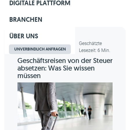
DIGITALE PLATTFORM
BRANCHEN
ÜBER UNS
Dipl.-Kfm. Christian Gebert,
Geschätzte
UNVERBINDLICH ANFRAGEN
erstellt am 23.09.2024
Lesezeit: 6 Min.
Geschäftsreisen von der Steuer
absetzen: Was Sie wissen
müssen