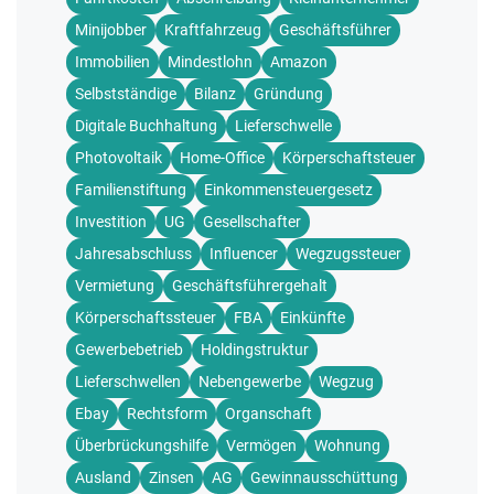
Minijobber
Kraftfahrzeug
Geschäftsführer
Immobilien
Mindestlohn
Amazon
Selbstständige
Bilanz
Gründung
Digitale Buchhaltung
Lieferschwelle
Photovoltaik
Home-Office
Körperschaftsteuer
Familienstiftung
Einkommensteuergesetz
Investition
UG
Gesellschafter
Jahresabschluss
Influencer
Wegzugssteuer
Vermietung
Geschäftsführergehalt
Körperschaftssteuer
FBA
Einkünfte
Gewerbebetrieb
Holdingstruktur
Lieferschwellen
Nebengewerbe
Wegzug
Ebay
Rechtsform
Organschaft
Überbrückungshilfe
Vermögen
Wohnung
Ausland
Zinsen
AG
Gewinnausschüttung