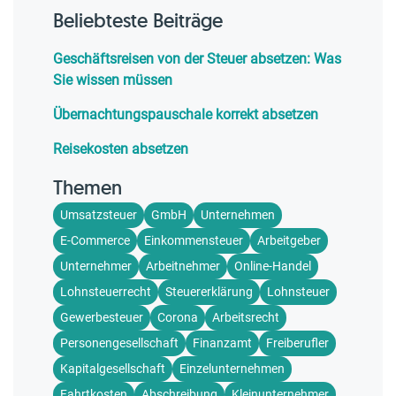
Beliebteste Beiträge
Geschäftsreisen von der Steuer absetzen: Was
Sie wissen müssen
Übernachtungspauschale korrekt absetzen
Reisekosten absetzen
Themen
Umsatzsteuer
GmbH
Unternehmen
E-Commerce
Einkommensteuer
Arbeitgeber
Unternehmer
Arbeitnehmer
Online-Handel
Lohnsteuerrecht
Steuererklärung
Lohnsteuer
Gewerbesteuer
Corona
Arbeitsrecht
Personengesellschaft
Finanzamt
Freiberufler
Kapitalgesellschaft
Einzelunternehmen
Fahrtkosten
Abschreibung
Kleinunternehmer